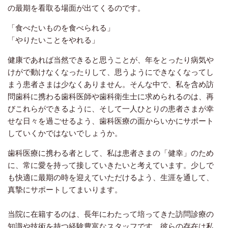
の最期を看取る場面が出てくるのです。
「食べたいものを食べられる」
「やりたいことをやれる」
健康であれば当然できると思うことが、年をとったり病気や
けがで動けなくなったりして、思うようにできなくなってし
まう患者さまは少なくありません。
そんな中で、私を含め訪
問歯科に携わる歯科医師や歯科衛生士に求められるのは、
再
びこれらができるように、そして
一人ひとりの患者さまが
幸
せな日々を過ごせるよう、
歯科医療の面から
いかにサポート
していくかではないでしょうか。
歯科医療に携わる者として、私は患者さまの「健幸」のため
に、常に愛を持って接していきたいと考えています。少しで
も快適に最期の時を迎えていただけるよう、生涯を通して、
真摯にサポートしてまいります。
当院に在籍するのは、長年にわたって培ってきた訪問診療の
知識や技術を持つ経験豊富なスタッフです。彼らの存在は私